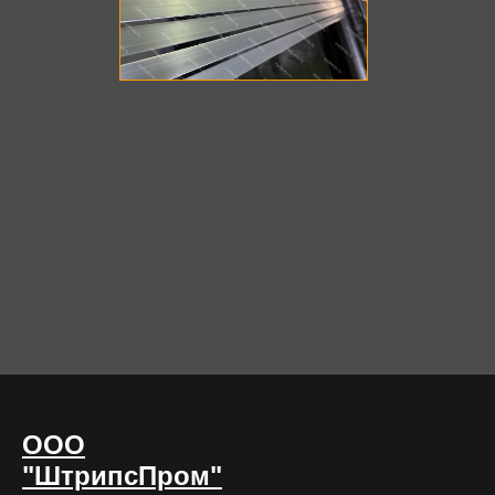
ООО
"ШтрипсПром"