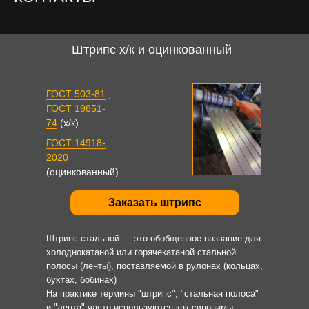
Штрипс х/к и оцинкованный
ГОСТ 503-81
,
ГОСТ 19851-
74
(х/к)
ГОСТ 14918-
2020
(оцинкованный)
Заказать штрипс
Штрипс стальной — это обобщенное название для
холоднокатаной или горячекатаной стальной
полосы (ленты), поставляемой в рулонах (кольцах,
бухтах, бобинах)
На практике термины "штрипс", "стальная полоса"
и "лента" часто используются как синонимы,